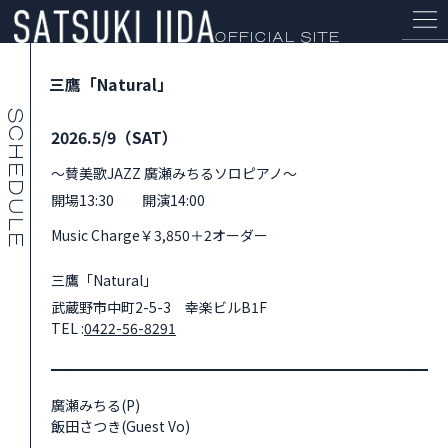
OFFICIAL SITE
三鷹「Natural」
2026.5/9（SAT）
～賛美歌JAZZ 廣瀬みちるソロピアノ～
NEWS
開場13:30 開演14:00
Music Charge￥3,850＋2オーダー
PROFILE
三鷹「Natural」
SCHEDULE
武蔵野市中町2-5-3 幸楽ビルB1F
TEL :
0422-56-8291
DISCOGRAPHY
廣瀬みちる(P)
飯田さつき(Guest Vo)