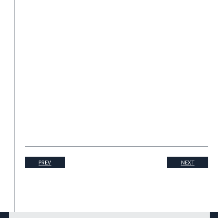
PREV
NEXT
2026.07/30
赤坂「Velera」