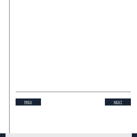
PREV
NEXT
2026.07/30
赤坂「Velera」