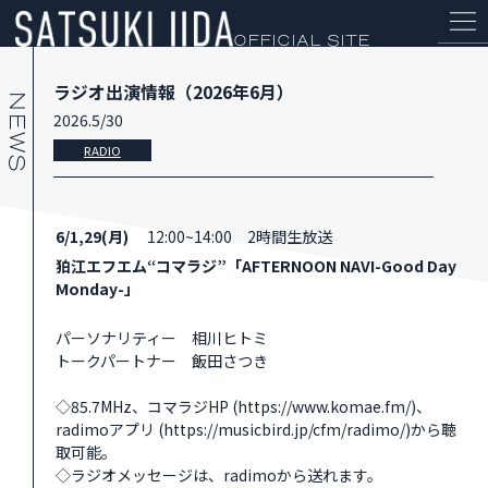
OFFICIAL SITE
ラジオ出演情報（2026年6月）
2026.5/30
RADIO
NEWS
6/1,29(月)
12:00~14:00 2時間生放送
狛江エフエム“コマラジ”「AFTERNOON NAVI-Good Day
PROFILE
Monday-」
SCHEDULE
パーソナリティー 相川ヒトミ
トークパートナー 飯田さつき
DISCOGRAPHY
◇85.7MHz、コマラジHP (
https://www.komae.fm/
)、
radimoアプリ (
https://musicbird.jp/cfm/radimo/
)から聴
取可能。
◇ラジオメッセージは、radimoから送れます。