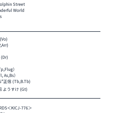
olphin Street
derful World
s
Vo)
Arr)
(Dr)
p,Flug）
, As,Bs）
正信 (Tb,B.Tb)
小沼 ようすけ (Gt)
ORDS＜KICJ-776＞