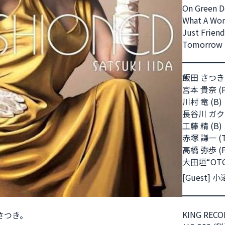
On Green D
DISCOGRAPHY
What A Won
Just Friend
Tomorrow
飯田 さつき(
宮本 貴奈 (P,
川村 竜 (B)
長谷川 ガク 
工藤 精 (B)
赤塚 謙一 (T
高橋 弥歩 (Fl
大田垣“OTG”
[Guest] 
KING REC
さつき。