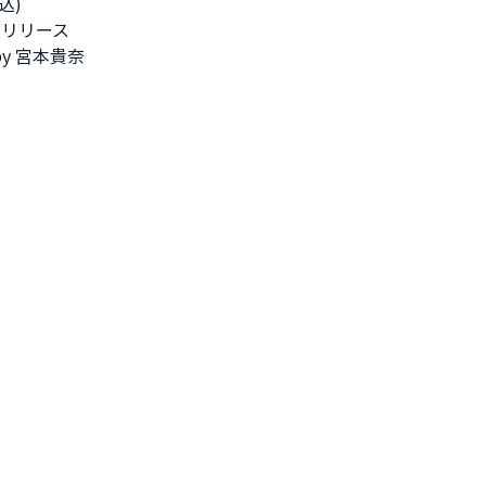
(税込)
2月リリース
d by 宮本貴奈