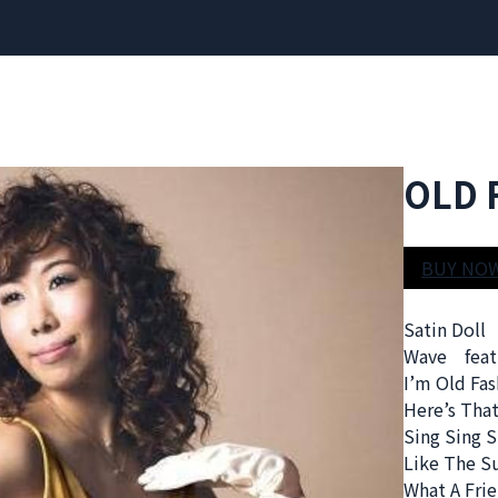
OLD 
BUY NO
NEWS
Satin Dol
Wave fe
PROFILE
I’m Old Fa
Here’s That
Sing Sing S
SCHEDULE
Like The
What A Fri