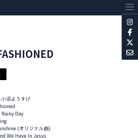
FASHIONED
W
l
at.小沼ようすけ
shioned
 Rainy Day
ing
 Sunshine (オリジナル曲)
end We Have In Jesus